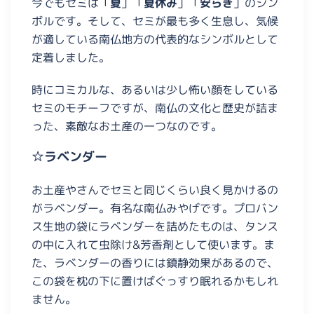
今でもセミは「
夏
」「
夏休み
」「
安らぎ
」のシン
ボルです。そして、セミが最も多く生息し、気候
が適している南仏地方の代表的なシンボルとして
定着しました。
時にコミカルな、あるいは少し怖い顔をしている
セミのモチーフですが、南仏の文化と歴史が詰ま
った、素敵なお土産の一つなのです。
☆ラベンダー
お土産やさんでセミと同じくらい良く見かけるの
がラベンダー。有名な南仏みやげです。プロバン
ス生地の袋にラベンダーを詰めたものは、タンス
の中に入れて虫除け&芳香剤として使います。ま
た、ラベンダーの香りには鎮静効果があるので、
この袋を枕の下に置けばぐっすり眠れるかもしれ
ません。