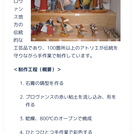
ロヴ
ァン
ス地
方の
伝統
的な
工芸品であり、100箇所以上のアトリエが伝統を
守りながら手作業で制作しています。
＜制作工程（概要）＞
石膏の鋳型を作る
プロヴァンスの赤い粘土を流し込み、形を
作る
乾燥、800℃のオーブンで焼成
ひとつひとつ手作業で彩色する