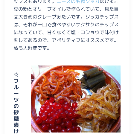
ップスもあります。
ニースの名物ソッカ
はひよこ
豆の粉とオリーブオイルで作られていて、見た目
は大きめのクレープみたいです。ソッカチップス
は、それが一口で食べやすいサクサクのチップス
になっていて、甘くなくて塩・コショウで味付け
をしてあるので、アペリティフにオススメです。
私も大好きです。
☆
フ
ル
ー
ツ
の
砂
糖
漬
け