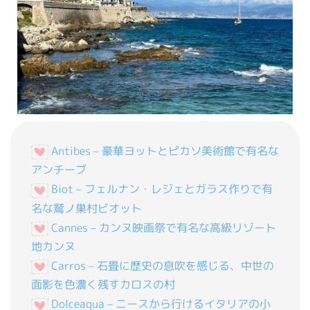
Antibes – 豪華ヨットとピカソ美術館で有名な
アンチーブ
Biot – フェルナン・レジェとガラス作りで有
名な鷲ノ巣村ビオット
Cannes – カンヌ映画祭で有名な高級リゾート
地カンヌ
Carros – 石畳に歴史の息吹を感じる、中世の
面影を色濃く残すカロスの村
Dolceaqua – ニースから行けるイタリアの小