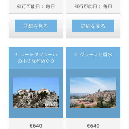
催行可能日： 毎日
催行可能日： 毎日
詳細を見る
詳細を見る
3
. コートダジュール
4. グラースと香水
の
小さな村めぐり
€640
€640