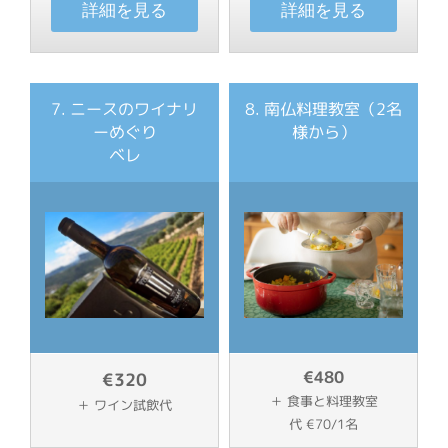
詳細を見る
詳細を見る
7. ニースのワイナリ
8. 南仏料理教室（2名
ーめぐり
様から）
ベレ
€480
€320
＋
食事と料理教室
＋ ワイン試飲代
代
€70
/1名