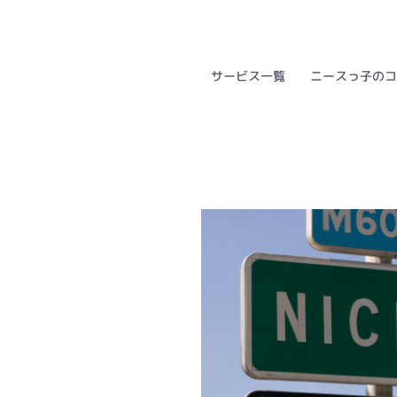
コ
ン
テ
サービス一覧
ニースっ子のコ
ン
ツ
へ
ス
キ
ッ
プ