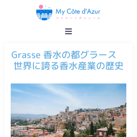
コ
ン
テ
ン
ト
ツ
グ
へ
ル
ス
Grasse 香水の都グラース
メ
キ
ニ
世界に誇る香水産業の歴史
ッ
ュ
プ
ー