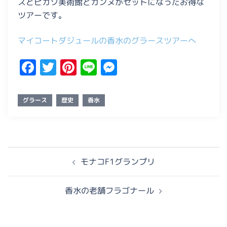
スとピカソ美術館とカンヌがセットになったお得な
ツアーです。
マイコートダジュールの香水のグラースツアーへ
Facebook
Twitter
Pinterest
Line
Messenger
グラース
歴史
香水
投
モナコF1グランプリ
稿
ナ
ビ
香水の老舗フラゴナール
ゲ
ー